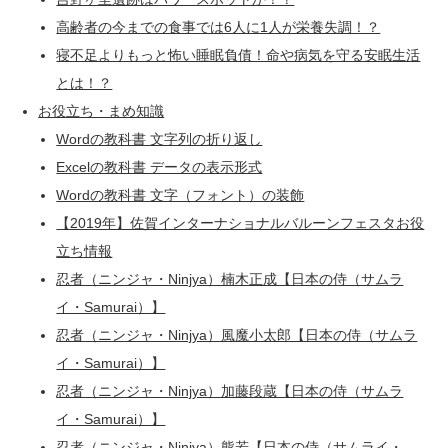
高齢者の今までの食事では6人に1人が栄養失調！？
寝不足よりもっと怖い睡眠負債！命や病気を守る安眠生活
とは！？
お役立ち・まめ知識
Wordの教科書 文字列の折り返し
Excelの教科書 データの表示形式
Wordの教科書 文字（フォント）の装飾
【2019年】佐賀インターナショナルバルーンフェスタお役
立ち情報
忍者（ニンジャ・Ninjya）楠木正成【日本の侍（サムラ
イ・Samurai）】
忍者（ニンジャ・Ninjya）風魔小太郎【日本の侍（サムラ
イ・Samurai）】
忍者（ニンジャ・Ninjya）加藤段蔵【日本の侍（サムラ
イ・Samurai）】
忍者（ニンジャ・Ninjya）熊若【日本の侍（サムライ・