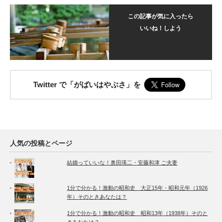
この記事が気に入ったら
いいね！しよう
Twitter で「がばいはやぶさ」を
人気の投稿とページ
結婚っていいな！奥田瑛二・安藤和津 ご夫妻
1分で分かる！激動の昭和史 大正15年・昭和元年（1926
年）そのときあなたは？
1分で分かる！激動の昭和史 昭和13年（1938年）そのと