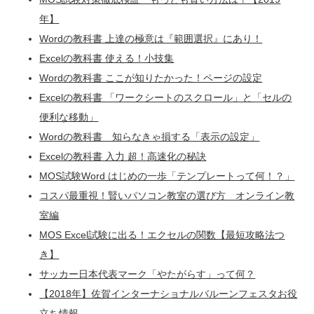
年】
Wordの教科書 上達の極意は『範囲選択』にあり！
Excelの教科書 使える！小技集
Wordの教科書 ここが知りたかった！ページの設定
Excelの教科書 「ワークシートのスクロール」と「セルの
便利な移動」
Wordの教科書 知らなきゃ損する「表示の設定」
Excelの教科書 入力 超！高速化の秘訣
MOS試験Word はじめの一歩「テンプレートって何！？」
コスパ最重視！賢いパソコン教室の選び方 オンライン教
室編
MOS Excel試験に出る！エクセルの関数【最短攻略法つ
き】
サッカー日本代表マーク「やたがらす」って何？
【2018年】佐賀インターナショナルバルーンフェスタお役
立ち情報