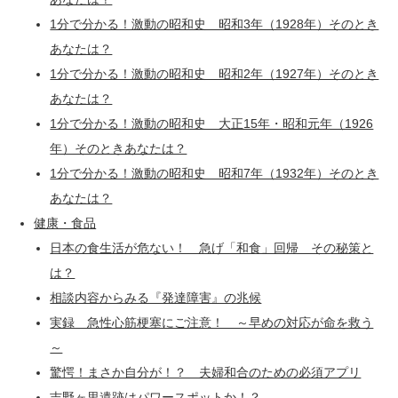
1分で分かる！激動の昭和史 昭和3年（1928年）そのとき
あなたは？
1分で分かる！激動の昭和史 昭和2年（1927年）そのとき
あなたは？
1分で分かる！激動の昭和史 大正15年・昭和元年（1926
年）そのときあなたは？
1分で分かる！激動の昭和史 昭和7年（1932年）そのとき
あなたは？
健康・食品
日本の食生活が危ない！ 急げ「和食」回帰 その秘策と
は？
相談内容からみる『発達障害』の兆候
実録 急性心筋梗塞にご注意！ ～早めの対応が命を救う
～
驚愕！まさか自分が！？ 夫婦和合のための必須アプリ
吉野ヶ里遺跡はパワースポットか！？