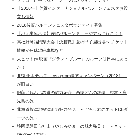
【2018年】佐賀インターナショナルバルーンフェスタお役
立ち情報
2018佐賀バルーンフェスタボランティア募集
【地元常連ネタ】佐賀バルーンミュージアムに行こう！
高校野球福岡県大会【決勝戦】夏の甲子園出場へ チケット
情報から球場駐車場など
大ヒット作 映画『グラン・ブルー』のルーツは日本にあっ
た！
JR九州ホテルズ「Instagram夏旅キャンペーン（2018）」
が面白い！
肥薩おれんじ鉄道の魅力紹介 西郷どんの故郷 熊本・鹿
児島の旅
北海道標津郡標津町の魅力発見！～ごろう君のネットDEダ
ーツの旅～
静岡県磐田市社山（やしろやま）の魅力発見！ ～ネット
DEダーツの旅～