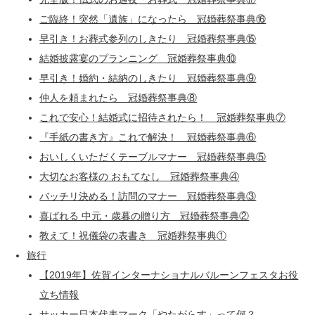
ご臨終！突然「遺族」になったら 冠婚葬祭事典⑯
早引き！お葬式参列のしきたり 冠婚葬祭事典⑮
結婚披露宴のプランニング 冠婚葬祭事典⑩
早引き！婚約・結納のしきたり 冠婚葬祭事典⑨
仲人を頼まれたら 冠婚葬祭事典⑧
これで安心！結婚式に招待されたら！ 冠婚葬祭事典⑦
『手紙の書き方』これで解決！ 冠婚葬祭事典⑥
おいしくいただくテーブルマナー 冠婚葬祭事典⑤
大切なお客様の おもてなし 冠婚葬祭事典④
バッチリ決める！訪問のマナー 冠婚葬祭事典③
喜ばれる 中元・歳暮の贈り方 冠婚葬祭事典②
教えて！祝儀袋の表書き 冠婚葬祭事典①
旅行
【2019年】佐賀インターナショナルバルーンフェスタお役
立ち情報
サッカー日本代表マーク「やたがらす」って何？