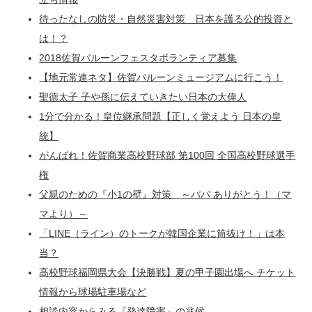
待ったなしの防災・自然災害対策 日本を護る公的投資と
は！？
2018佐賀バルーンフェスタボランティア募集
【地元常連ネタ】佐賀バルーンミュージアムに行こう！
聖徳太子 子や孫に伝えていきたい日本の大偉人
1分で分かる！皇位継承問題【正しく覚えよう 日本の皇
統】
がんばれ！佐賀商業高校野球部 第100回 全国高校野球選手
権
父親のための『小1の壁』対策 ～パパ ありがとう！（マ
マより）～
「LINE（ライン）のトークが韓国企業に筒抜け！」は本
当？
高校野球福岡県大会【決勝戦】夏の甲子園出場へ チケット
情報から球場駐車場など
相談内容からみる『発達障害』の兆候