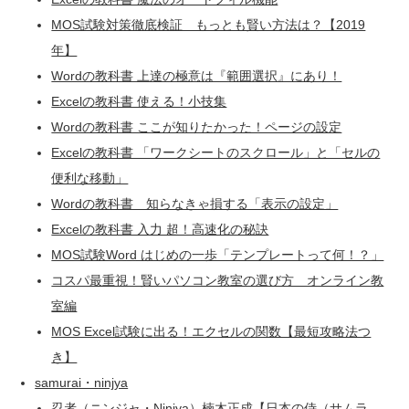
MOS試験対策徹底検証 もっとも賢い方法は？【2019
年】
Wordの教科書 上達の極意は『範囲選択』にあり！
Excelの教科書 使える！小技集
Wordの教科書 ここが知りたかった！ページの設定
Excelの教科書 「ワークシートのスクロール」と「セルの
便利な移動」
Wordの教科書 知らなきゃ損する「表示の設定」
Excelの教科書 入力 超！高速化の秘訣
MOS試験Word はじめの一歩「テンプレートって何！？」
コスパ最重視！賢いパソコン教室の選び方 オンライン教
室編
MOS Excel試験に出る！エクセルの関数【最短攻略法つ
き】
samurai・ninjya
忍者（ニンジャ・Ninjya）楠木正成【日本の侍（サムラ