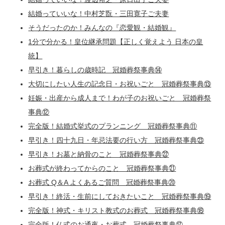
結婚っていいな！中村芝翫・三田寛子ご夫妻
そうだったのか！みんなの『恋愛観・結婚観』
1分で分かる！皇位継承問題【正しく覚えよう 日本の皇
統】
早引き！暮らしの歳時記 冠婚葬祭事典⑭
大切にしたい人生の記念日・お祝いごと 冠婚葬祭事典⑬
妊娠・出産から成人まで！わが子のお祝いごと 冠婚葬祭
事典⑫
完全版！結婚式挙式のプランニング 冠婚葬祭事典⑪
早引き！四十九日・年忌法要の行い方 冠婚葬祭事典㉓
早引き！お墓と納骨のこと 冠婚葬祭事典㉒
お葬式が終わってからのこと 冠婚葬祭事典㉑
お葬式 Q＆A よくあるご質問 冠婚葬祭事典⑳
早引き！終活・生前にしておきたいこと 冠婚葬祭事典⑲
完全版！神式・キリスト教式のお葬式 冠婚葬祭事典⑱
完全版！仏式のお通夜・お葬式 冠婚葬祭事典⑰