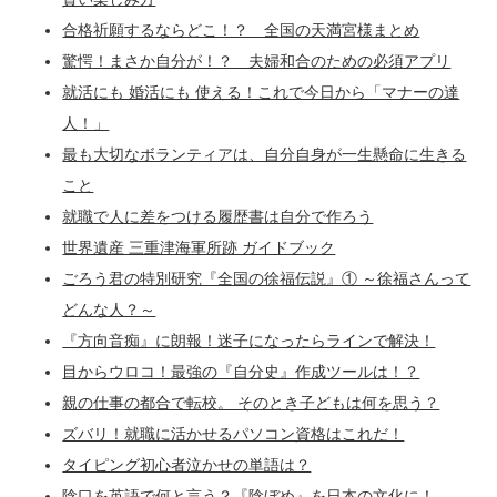
合格祈願するならどこ！？ 全国の天満宮様まとめ
驚愕！まさか自分が！？ 夫婦和合のための必須アプリ
就活にも 婚活にも 使える！これで今日から「マナーの達
人！」
最も大切なボランティアは、自分自身が一生懸命に生きる
こと
就職で人に差をつける履歴書は自分で作ろう
世界遺産 三重津海軍所跡 ガイドブック
ごろう君の特別研究『全国の徐福伝説』① ～徐福さんって
どんな人？～
『方向音痴』に朗報！迷子になったらラインで解決！
目からウロコ！最強の『自分史』作成ツールは！？
親の仕事の都合で転校。 そのとき子どもは何を思う？
ズバリ！就職に活かせるパソコン資格はこれだ！
タイピング初心者泣かせの単語は？
陰口を英語で何と言う？『陰ぼめ』を日本の文化に！