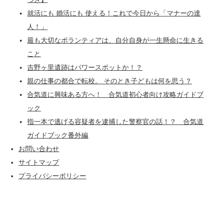
就活にも 婚活にも 使える！これで今日から「マナーの達
人！」
最も大切なボランティアは、自分自身が一生懸命に生きる
こと
吉野ヶ里遺跡はパワースポットか！？
親の仕事の都合で転校。 そのとき子どもは何を思う？
合気道に興味ある方へ！ 合気道初心者向け攻略ガイドブ
ック
指一本で逃げる容疑者を逮捕した警察官の話！？ 合気道
ガイドブック番外編
お問い合わせ
サイトマップ
プライバシーポリシー