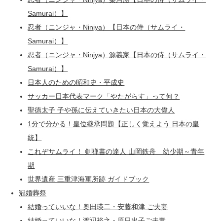
Samurai）】
忍者（ニンジャ・Ninjya）【日本の侍（サムライ・
Samurai）】
忍者（ニンジャ・Ninjya）源義家【日本の侍（サムライ・
Samurai）】
日本人のための昭和史・平成史
サッカー日本代表マーク「やたがらす」って何？
聖徳太子 子や孫に伝えていきたい日本の大偉人
1分で分かる！皇位継承問題【正しく覚えよう 日本の皇
統】
これぞサムライ！ 剣禅書の達人 山岡鉄舟 幼少期～青年
期
世界遺産 三重津海軍所跡 ガイドブック
冠婚葬祭
結婚っていいな！奥田瑛二・安藤和津 ご夫妻
結婚っていいな！渡辺裕之・原日出子ご夫妻