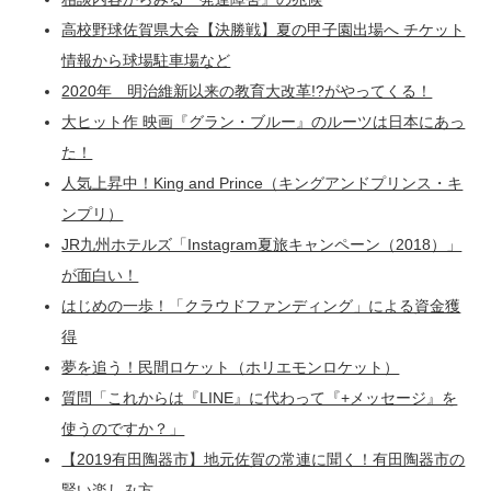
高校野球佐賀県大会【決勝戦】夏の甲子園出場へ チケット
情報から球場駐車場など
2020年 明治維新以来の教育大改革!?がやってくる！
大ヒット作 映画『グラン・ブルー』のルーツは日本にあっ
た！
人気上昇中！King and Prince（キングアンドプリンス・キ
ンプリ）
JR九州ホテルズ「Instagram夏旅キャンペーン（2018）」
が面白い！
はじめの一歩！「クラウドファンディング」による資金獲
得
夢を追う！民間ロケット（ホリエモンロケット）
質問「これからは『LINE』に代わって『+メッセージ』を
使うのですか？」
【2019有田陶器市】地元佐賀の常連に聞く！有田陶器市の
賢い楽しみ方