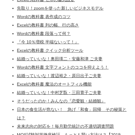
先取り！zoomを使った新しいビジネスモデル
Wordの教科書 表作成のコツ
Excelの教科書 列の幅、行の高さ
Wordの教科書 段落って何？
『今 10％増税 半端ないって！』
Excelの教科書 クイック分析ツール
結婚っていいな！奥田瑛二・安藤和津 ご夫妻
Wordの教科書 文字フォントのココを抑えよう！
結婚っていいな！渡辺裕之・原日出子ご夫妻
Excelの教科書 魔法のオートフィル機能
結婚っていいな！中村芝翫・三田寛子ご夫妻
そうだったのか！みんなの『恋愛観・結婚観』
日本の食生活が危ない！ 急げ「和食」回帰 その秘策と
は？
未来志向の対応を！毎月勤労統計の不適切調査問題
MOS試験対策徹底検証 もっとも賢い方法は？【2019