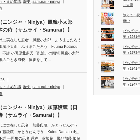
ち・まめ知識
,
歴史
,
samurai・ninjya
ご夫妻
喜
教えて！祝
典①
（ニンジャ・Ninjya）風魔小太郎
本の侍（サムライ・Samurai）】
1分で分か
年（198
代に実在した忍者 風魔小太郎 ふうまこたろう
魔小太郎 ふうまこたろう Fuuma Kotarou
1分で分か
年（197
 不詳 小田原北条氏「乱波」の頭領 風魔小太郎
獣のごとき風貌、体躯をして…
1分で分か
年（194
1分で分か
/26
年（194
ち・まめ知識
,
歴史
,
samurai・ninjya
喜
（ニンジャ・Ninjya）加藤段蔵【日
（サムライ・Samurai）】
代に実在した忍者 加藤段蔵 かとうだんぞう
藤段蔵 かとうだんぞう Katou Danzou d生
不詳 一匹狼の忍者 通称 鳶加藤・飛び加藤 加藤