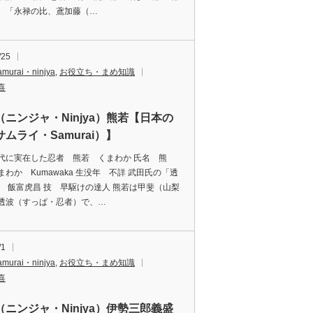
、「永禄の比、鳶加藤（…
/25
amurai・ninjya
,
お役立ち・まめ知識
喜
（ニンジャ・Ninjya）熊若【日本の
ムライ・Samurai）】
代に実在した忍者 熊若 くまわか 氏名 熊
まわか Kumawaka 生没年 不詳 武田氏の「透
主 飯富虎昌 技 早駆けの達人 熊若は甲斐（山梨
透波（すっぱ・忍者）で、…
/1
amurai・ninjya
,
お役立ち・まめ知識
喜
（ニンジャ・Ninjya）伊勢三郎義盛