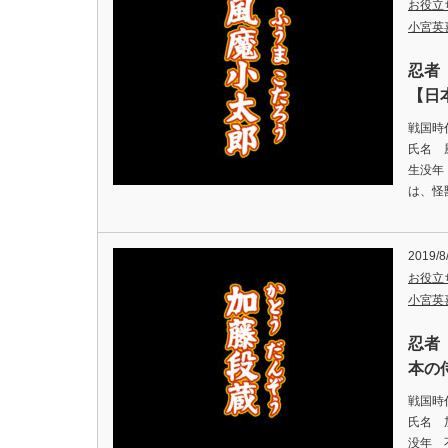
お役立
小宮英
忍者
【日
戦国時
氏名 風
生没年
は、怪
2019/8
お役立
小宮英
忍者
本の侍
戦国時
氏名 加
没年 