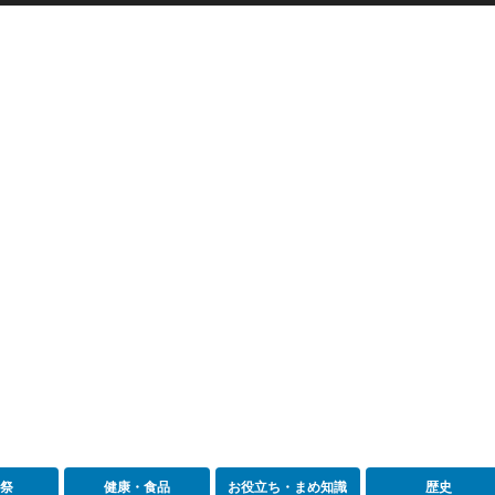
祭
健康・食品
お役立ち・まめ知識
歴史