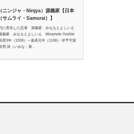
（ニンジャ・Ninjya）源義家【日本
サムライ・Samurai）】
代に実在した忍者 源義家 みなもとよしいえ
義家 みなもとよしいえ Minamoto Yoshiie
長歴3年（1039）～嘉承元年（1106） 伊予守源
長男 諱（いみな・異…