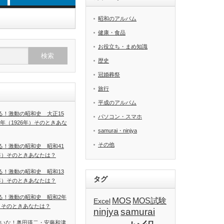
昭和のアルバム
健康・食品
お役立ち・まめ知識
歴史
冠婚葬祭
旅行
平成のアルバム
る！激動の昭和史 大正15
パソコン・スマホ
年（1926年）そのときあな
samurai・ninjya
その他
る！激動の昭和史 昭和41
6年）そのときあなたは？
る！激動の昭和史 昭和13
タグ
8年）そのときあなたは？
る！激動の昭和史 昭和2年
MOS
MOS試験
Excel
年）そのときあなたは？
ninjya
samurai
いな！奥田瑛二・安藤和津