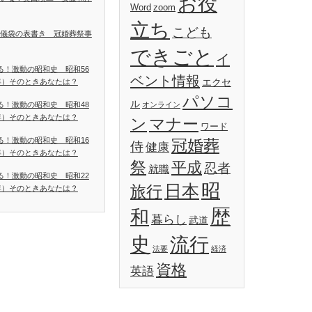
お役
Word
zoom
立ち
こども
儀袋の表書き 冠婚葬祭事
できごと
イ
る！激動の昭和史 昭和56
ベント情報
エクセ
1年）そのときあなたは？
パソコ
ル
る！激動の昭和史 昭和48
オンライン
3年）そのときあなたは？
ン
マナー
ワード
る！激動の昭和史 昭和16
冠婚葬
侍
健康
1年）そのときあなたは？
祭
平成
忍者
就職
る！激動の昭和史 昭和22
昭
日本
旅行
7年）そのときあなたは？
歴
和
暮らし
武道
史
流行
法要
経済
資格
英語