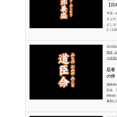
【日
平安～
さぶろ
よしもり
2（11
2019/6
歴史
,
s
小宮英
忍者
の侍（
飛鳥時
氏名 道
Miko
最初に