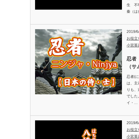
生 不
秦（は
2019/6
お役立
小宮英
忍者
（サム
忍者(に
は、主
りも、
でした
イ・…
2019/6
お役立
小宮英