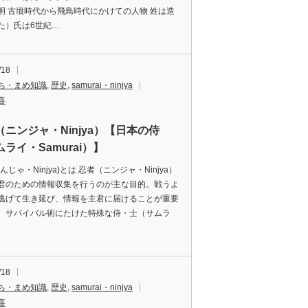
明 古墳時代から飛鳥時代にかけての人物 姓は造
た）氏は6世紀…
/18
ち・まめ知識
,
歴史
,
samurai・ninjya
喜
（ニンジャ・Ninjya）【日本の侍
ライ・Samurai）】
んじゃ・Ninjya)とは 忍者（ニンジャ・Ninjya）
君のための情報収集を行うのが主な目的。戦うよ
逃げて生き延び、情報を主君に届けることが重要
。サバイバル術にたけた特殊な侍・士（サムラ
/18
ち・まめ知識
,
歴史
,
samurai・ninjya
喜