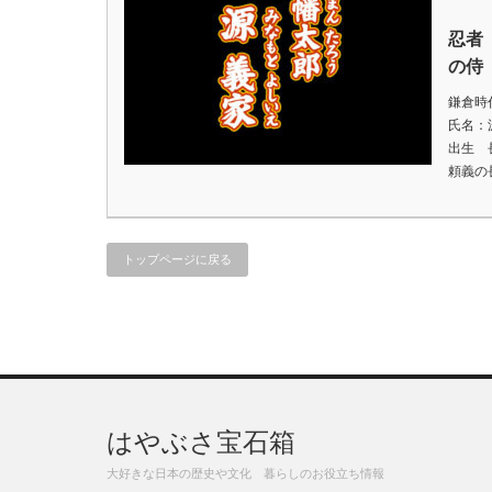
忍者
の侍（
鎌倉時
氏名：源
出生 
頼義の
トップページに戻る
はやぶさ宝石箱
大好きな日本の歴史や文化 暮らしのお役立ち情報