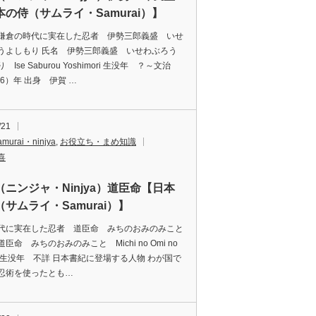
本の侍（サムライ・Samurai）】
鎌倉の時代に実在した忍者 伊勢三郎義盛 いせ
うよしもり 氏名 伊勢三郎義盛 いせわぶろう
 Ise Saburou Yoshimori 生没年 ？～文治
86）年 出身 伊賀 …
/21
amurai・ninjya
,
お役立ち・まめ知識
喜
（ニンジャ・Ninjya）道臣命【日本
サムライ・Samurai）】
代に実在した忍者 道臣命 みちのおみのみこと
臣命 みちのおみのみこと Michi no Omi no
to 生没年 不詳 日本書紀に登場する人物 わが国で
忍術を使ったとも…