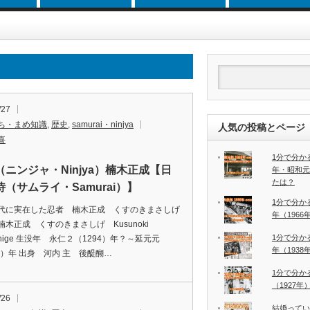
/27
ち・まめ知識
,
歴史
,
samurai・ninjya
人気の投稿とページ
喜
1分で分か
（ニンジャ・Ninjya）楠木正成【日
年・昭和元
たは？
（サムライ・Samurai）】
1分で分か
代に実在した忍者 楠木正成 くすのきまさしげ
年（196
楠木正成 くすのきまさしげ Kusunoki
1分で分か
shige 生没年 永仁２（1294）年？～延元元
年（193
36）年 出身 河内 主 後醍醐…
1分で分か
（1927
/26
結婚ってい