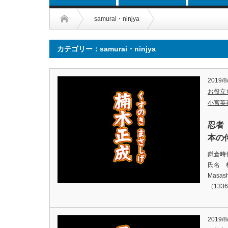
samurai・ninjya
カテゴリー：samurai・ninjya
2019/8
お役立
小宮英
忍者
本の侍
鎌倉時
氏名 
Masa
（13
2019/8