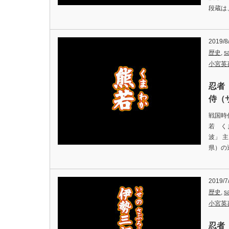
段蔵は
2019/8
歴史
,
s
小宮英
忍者
侍（サ
戦国時
若 く
波」 
県）の
2019/7
歴史
,
s
小宮英
忍者