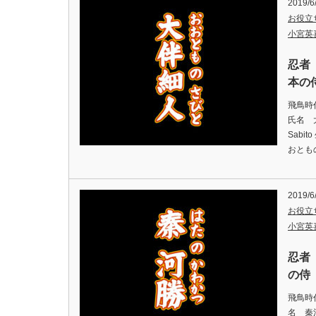
2019/6
お役立
小宮英
忍者
本の侍
飛鳥時
氏名 
Sabi
おとも
2019/6
お役立
小宮英
忍者
の侍（
飛鳥時
名 秦河