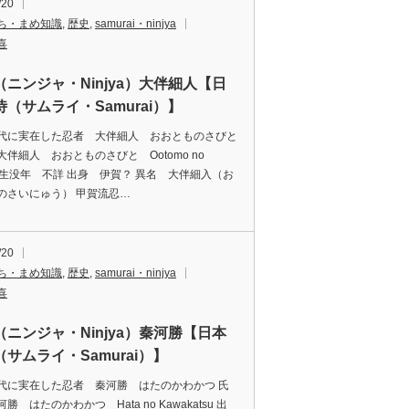
/20
ち・まめ知識
,
歴史
,
samurai・ninjya
喜
（ニンジャ・Ninjya）大伴細人【日
（サムライ・Samurai）】
代に実在した忍者 大伴細人 おおとものさびと
大伴細人 おおとものさびと Ootomo no
to 生没年 不詳 出身 伊賀？ 異名 大伴細入（お
のさいにゅう） 甲賀流忍…
/20
ち・まめ知識
,
歴史
,
samurai・ninjya
喜
（ニンジャ・Ninjya）秦河勝【日本
サムライ・Samurai）】
代に実在した忍者 秦河勝 はたのかわかつ 氏
勝 はたのかわかつ Hata no Kawakatsu 出