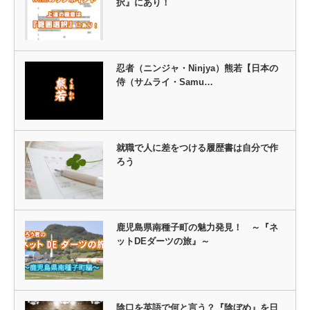
択』にあり！
忍者（ニンジャ・Ninjya）熊若【日本の
侍（サムライ・Samu…
就職で人に差をつける履歴書は自分で作
ろう
鹿児島県南種子町の魅力発見！ ～『ネ
ットDEダーツの旅』～
陰口を英語で何と言う？『陰ぼめ』を日