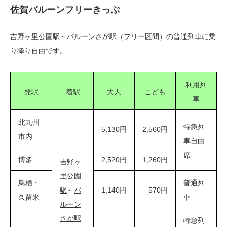
佐賀バルーンフリーきっぷ
吉野ヶ里公園駅
～
バルーンさが駅
（フリー区間）の普通列車に乗
り降り自由です。
利用列
発駅
着駅
大人
こども
車
北九州
特急列
5,130円
2,560円
市内
車自由
席
博多
2,520円
1,260円
吉野ヶ
里公園
鳥栖・
普通列
駅
～
バ
1,140円
570円
久留米
車
ルーン
さが駅
特急列