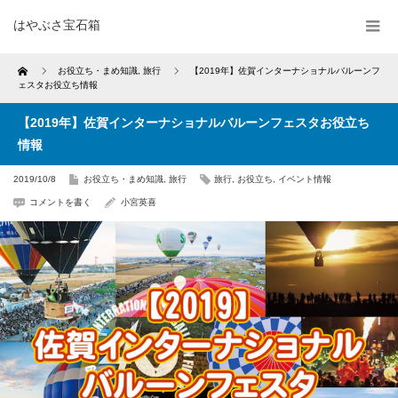
はやぶさ宝石箱
Home
お役立ち・まめ知識
,
旅行
【2019年】佐賀インターナショナルバルーンフ
ェスタお役立ち情報
【2019年】佐賀インターナショナルバルーンフェスタお役立ち
情報
2019/10/8
お役立ち・まめ知識
,
旅行
旅行
,
お役立ち
,
イベント情報
コメントを書く
小宮英喜