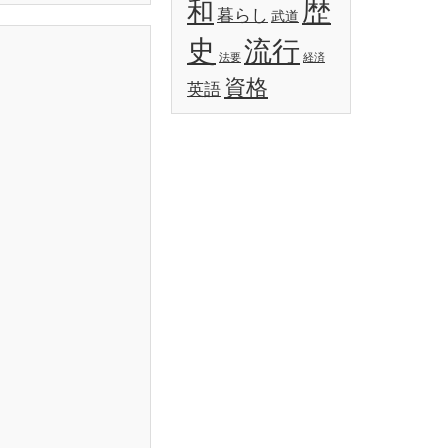
歴
和
暮らし
武道
史
流行
法要
経済
資格
英語