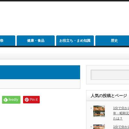
祭
健康・食品
お役立ち・まめ知識
歴史
人気の投稿とページ
feedly
Pin it
1分で分か
年・昭和元
たは？
1分で分か