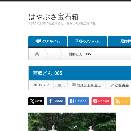
はやぶさ宝石箱
大好きな日本の歴史や文化 暮らしのお役立ち情報
昭和のアルバム
平成のアルバム
冠婚葬
西郷どん_085
西郷どん_085
2018/1/12
コメントを書く
小宮英喜
Post
Share
Hatena
Pocket
RSS