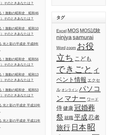
5年）そのときあなたは？
る！激動の昭和史 昭和46
タグ
1年）そのときあなたは？
る！激動の昭和史 昭和10
MOS
MOS試験
Excel
5年）そのときあなたは？
ninjya
samurai
お役
る 光と影の平成史 平成8年
Word
zoom
）
立ち
こども
る！激動の昭和史 昭和56
1年）そのときあなたは？
できごと
イ
る！激動の昭和史 昭和13
ベント情報
エクセ
8年）そのときあなたは？
パソコ
ル
る！激動の昭和史 昭和53
オンライン
8年）そのときあなたは？
ン
マナー
ワード
る 光と影の平成史 平成10年
冠婚葬
侍
健康
）
祭
平成
忍者
就職
る 光と影の平成史 平成11年
昭
日本
旅行
）