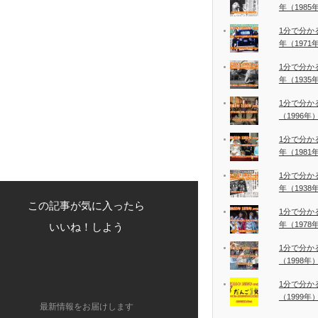
年（198
1分で分か
年（197
1分で分か
年（193
1分で分か
（1996年
1分で分か
年（198
1分で分か
年（193
この記事が気に入ったら
1分で分か
年（197
いいね！しよう
1分で分か
（1998年
1分で分か
（1999年
最新情報をお届けします