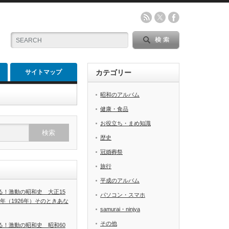
サイトマップ
カテゴリー
昭和のアルバム
健康・食品
お役立ち・まめ知識
歴史
冠婚葬祭
旅行
平成のアルバム
る！激動の昭和史 大正15
パソコン・スマホ
年（1926年）そのときあな
samurai・ninjya
その他
る！激動の昭和史 昭和60