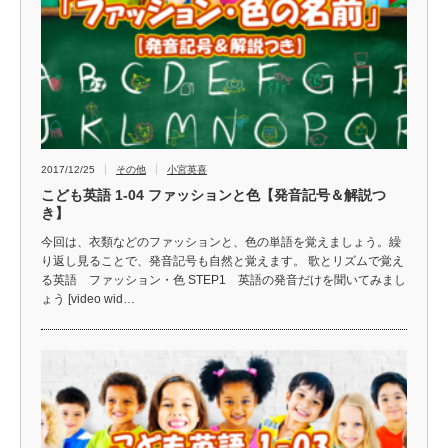
2017/12/25
その他
小宮英喜
こども英語 1-04 ファッションと色【発音記号＆解説つ
き】
今回は、衣類などのファッションと、色の単語を覚えましょう。繰
り返し見ることで、発音記号も自然と覚えます。 歌とリズムで覚え
る英語 ファッション・色 STEP1 英語の発音だけを聞いてみまし
ょう [video wid…