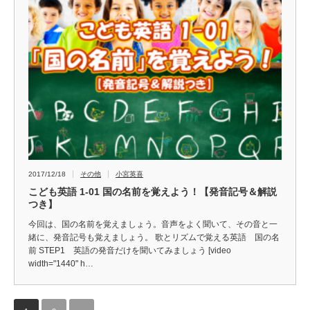
2017/12/18
その他
小宮英喜
こども英語 1-01 国の名前を覚えよう！【発音記号＆解説
つき】
今回は、国の名前を覚えましょう。音声をよく聞いて、その音と一
緒に、発音記号も覚えましょう。 歌とリズムで覚える英語 国の名
前 STEP1 英語の発音だけを聞いてみましょう [video
width="1440" h…