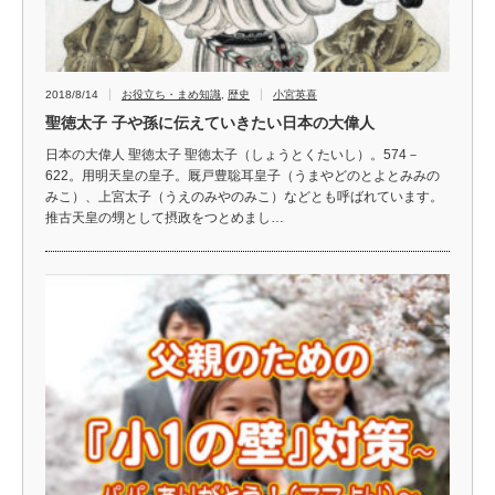
2018/8/14
お役立ち・まめ知識
,
歴史
小宮英喜
聖徳太子 子や孫に伝えていきたい日本の大偉人
日本の大偉人 聖徳太子 聖徳太子（しょうとくたいし）。574－
622。用明天皇の皇子。厩戸豊聡耳皇子（うまやどのとよとみみの
みこ）、上宮太子（うえのみやのみこ）などとも呼ばれています。
推古天皇の甥として摂政をつとめまし…