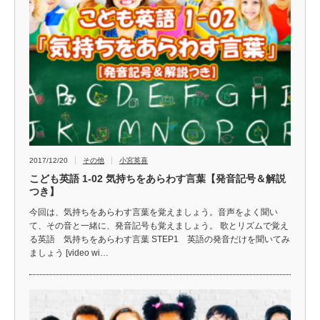
2017/12/20
その他
小宮英喜
こども英語 1-02 気持ちをあらわす言葉【発音記号＆解説
つき】
今回は、気持ちをあらわす言葉を覚えましょう。音声をよく聞い
て、その音と一緒に、発音記号も覚えましょう。 歌とリズムで覚え
る英語 気持ちをあらわす言葉 STEP1 英語の発音だけを聞いてみ
ましょう [video wi…