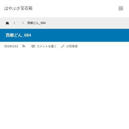
はやぶさ宝石箱
Home
西郷どん_084
西郷どん_084
2018/1/12
コメントを書く
小宮英喜