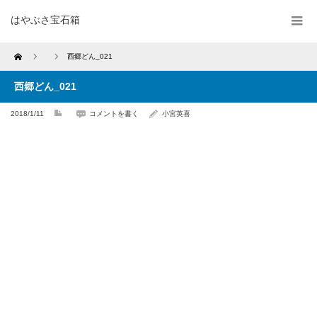
はやぶさ宝石箱
Home
西郷どん_021
西郷どん_021
2018/1/11
コメントを書く
小宮英喜